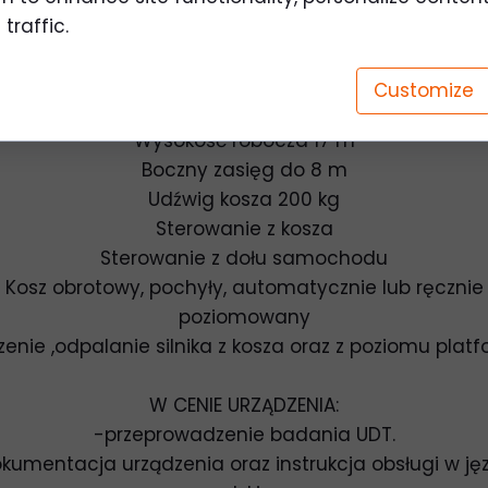
traffic.
DANE TECHNICZNE URZĄDZENIA:
Podnośnik koszowy teleskopowy
Customize
Model podnośnika MULTITEL MX170
Wysokość robocza 17 m
Boczny zasięg do 8 m
Udźwig kosza 200 kg
Sterowanie z kosza
Sterowanie z dołu samochodu
Kosz obrotowy, pochyły, automatycznie lub ręcznie
poziomowany
enie ,odpalanie silnika z kosza oraz z poziomu plat
W CENIE URZĄDZENIA:
-przeprowadzenie badania UDT.
kumentacja urządzenia oraz instrukcja obsługi w ję