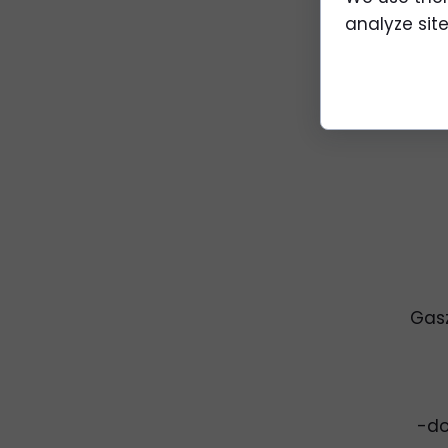
analyze site 
Gasz
-do