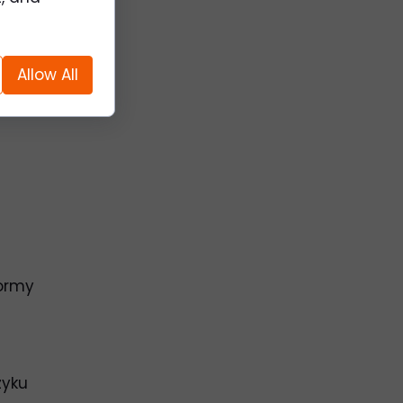
Allow All
formy
zyku