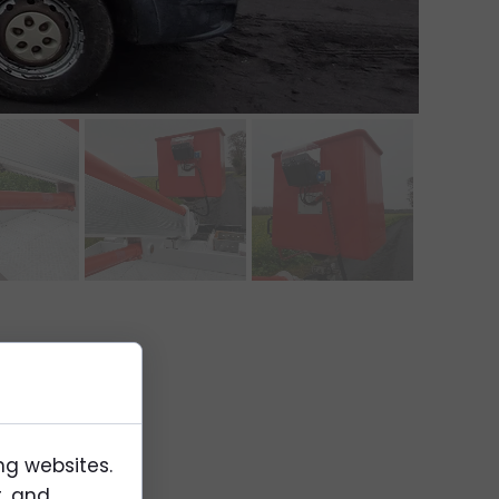
ng websites.
t, and