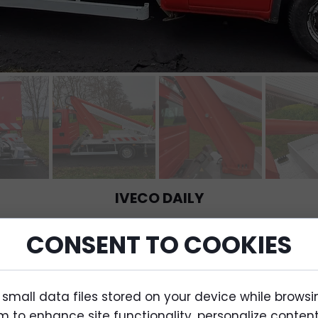
IVECO DAILY
CONSENT TO COOKIES
Rok produkcji 2014
DMC 3,5T
prawo jazdy kategori B
Przebieg 78300 km
 small data files stored on your device while browsi
4000 MTH
 to enhance site functionality, personalize conten